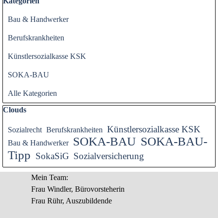
Block überspringen Kategorien
Kategorien
Bau & Handwerker
Berufskrankheiten
Künstlersozialkasse KSK
SOKA-BAU
Alle Kategorien
Block überspringen Clouds
Clouds
Künstlersozialkasse KSK
Sozialrecht
Berufskrankheiten
SOKA-BAU
SOKA-BAU-
Bau & Handwerker
Tipp
SokaSiG
Sozialversicherung
Mein Team:
Frau Windler, Bürovorsteherin
Frau Rühr, Auszubildende