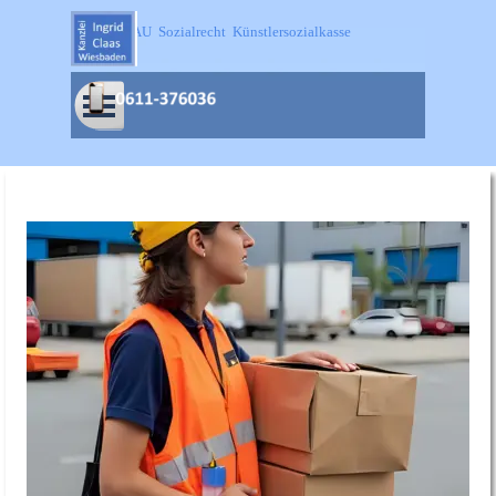
Direkt zum Seiteninhalt
SOKA-BAU  Sozialrecht  Künstlersozialkasse
Menü überspringen