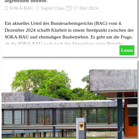
abgemeldete Betriebe.
SOKA-BAU
Ingrid Claas
17 Dez 2024
Ein aktuelles Urteil des Bundesarbeitsgerichts (BAG) vom 4.
Dezember 2024 schafft Klarheit in einem Streitpunkt zwischen der
SOKA-BAU und ehemaligen Baubetrieben. Es geht um die Frage,
ob die SOKA-BAU auch nach der Abmeldung eines Betriebs
Lesen
weiterhin hohe Zinsen gemäß dem Tarifvertrag (VTV) für
rückständige Beiträge verlangen darf .......