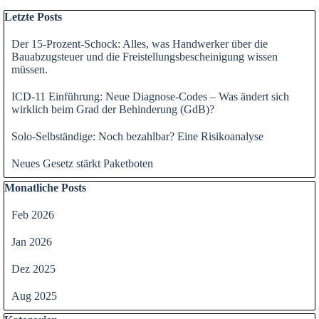
Block überspringen Letzte Posts
Letzte Posts
Der 15-Prozent-Schock: Alles, was Handwerker über die
Bauabzugsteuer und die Freistellungsbescheinigung wissen
müssen.
ICD-11 Einführung: Neue Diagnose-Codes – Was ändert sich
wirklich beim Grad der Behinderung (GdB)?
Solo-Selbständige: Noch bezahlbar? Eine Risikoanalyse
Neues Gesetz stärkt Paketboten
Block überspringen Monatliche Posts
Monatliche Posts
Feb 2026
Jan 2026
Dez 2025
Aug 2025