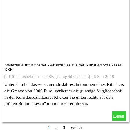
Steuerfalle für Künstler - Ausschluss aus der Künstlersozialkasse
KSK
Künstlersozialkasse KSK
Ingrid Claas
26 Sep 2019
Unterschreitet das versteuernde Jahreseinkommen eines Künstlers
die Grenze von 3900 Euro, verliert er die günstige Mitgliedschaft
in der Künstlersozialkasse. Klicken Sie unten rechts auf den
grünen Button "Lesen" um mehr zu erfaheren.
Lesen
Aktuelle Seite:
1
Gehen Sie zu Seite:
2
Gehen Sie zu Seite:
3
Weiter