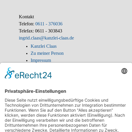
Kontakt
Telefon:
0611 - 376036
Telefax: 0611 - 303843
ingrid.claas@kanzlei-claas.de
Kanzlei Claas
Zu meiner Person
Impressum
Anfahrt Kanzlei
Ingrid Claas
SOKA-BAU
SOKA-BAU Mahnbescheid
Sozialrecht
Arbeitsunfall
Berufskrankheit 2108
Künstlersozialkasse