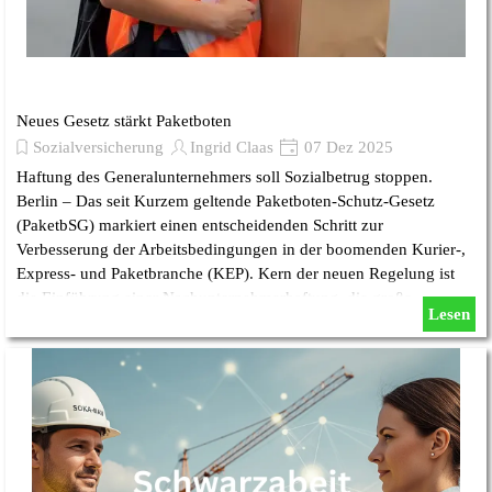
Neues Gesetz stärkt Paketboten
Sozialversicherung
Ingrid Claas
07 Dez 2025
Haftung des Generalunternehmers soll Sozialbetrug stoppen.
Berlin – Das seit Kurzem geltende Paketboten-Schutz-Gesetz
(PaketbSG) markiert einen entscheidenden Schritt zur
Verbesserung der Arbeitsbedingungen in der boomenden Kurier-,
Express- und Paketbranche (KEP). Kern der neuen Regelung ist
die Einführung einer Nachunternehmerhaftung, die große
Lesen
Paketdienstleister direkt in die Pflicht nimmt, die korrekte
Sozialversicherung ihrer Zusteller zu garantieren.