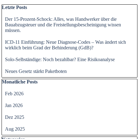
Block überspringen Letzte Posts
Letzte Posts
Der 15-Prozent-Schock: Alles, was Handwerker über die
Bauabzugsteuer und die Freistellungsbescheinigung wissen
müssen.
ICD-11 Einführung: Neue Diagnose-Codes – Was ändert sich
wirklich beim Grad der Behinderung (GdB)?
Solo-Selbständige: Noch bezahlbar? Eine Risikoanalyse
Neues Gesetz stärkt Paketboten
Block überspringen Monatliche Posts
Monatliche Posts
Feb 2026
Jan 2026
Dez 2025
Aug 2025