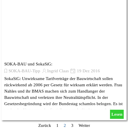
SOKA-BAU und SokaSiG:
SOKA-BAU-Tipp
Ingrid Claas
19 Dez 2016
SokaSiG: Unwirksame Tarifverträge der Bauwirtschaft sollen
rückwirkend ab 2006 per Gesetz für wirksam erklärt werden. Frau
Nahles und ihr BMAS machen sich zum Handlanger der
Bauwirtschaft und verletzen ihre Neutralitätspflicht. In der
Gesetzesbegründung wird der Bundestag schamlos belogen. Es ist
weder der Untergang der Sozialkasse zu befürchten, noch der
Lesen
Verlust der Minirente von 85 Euro für 40 Jahre Arbeit am Bau.
Zurück
Gehen Sie zu Seite:
1
Aktuelle Seite:
2
Gehen Sie zu Seite:
3
Weiter