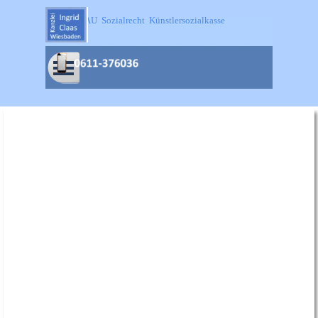
Direkt zum Seiteninhalt
SOKA-BAU  Sozialrecht  Künstlersozialkasse
Menü überspringen