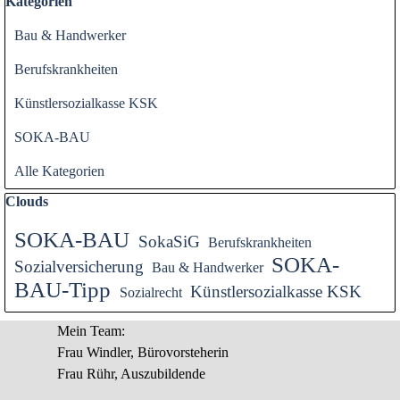
Block überspringen Kategorien
Kategorien
Bau & Handwerker
Berufskrankheiten
Künstlersozialkasse KSK
SOKA-BAU
Alle Kategorien
Block überspringen Clouds
Clouds
SOKA-BAU
SokaSiG
Berufskrankheiten
SOKA-
Sozialversicherung
Bau & Handwerker
BAU-Tipp
Künstlersozialkasse KSK
Sozialrecht
Mein Team:
Frau Windler, Bürovorsteherin
Frau Rühr, Auszubildende